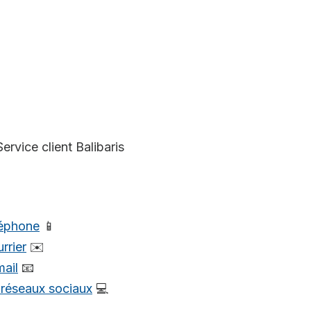
Service client Balibaris
léphone
📱
rrier
✉️
mail
📧
s réseaux sociaux
💻