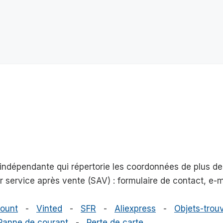
e indépendante qui répertorie les coordonnées de plus 
eur service après vente (SAV) : formulaire de contact, e
ount
-
Vinted
-
SFR
-
Aliexpress
-
Objets-trouv
Panne de courant
-
Perte de carte