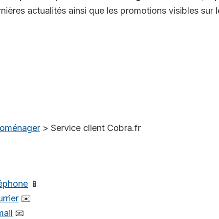
ières actualités ainsi que les promotions visibles sur le
troménager
>
Service client Cobra.fr
léphone
📱
rrier
✉️
mail
📧