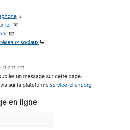
léphone
📱
rrier
✉️
mail
📧
s réseaux sociaux
💻
-client.net.
ublier un message sur cette page.
is sur la plateforme
service-client.org
ge en ligne