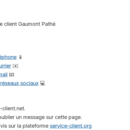
ce client Gaumont Pathé
léphone
📱
rrier
✉️
mail
📧
s réseaux sociaux
💻
-client.net.
ublier un message sur cette page.
is sur la plateforme
service-client.org