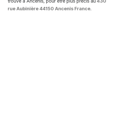
trouve à Ancenis, pour être plus précis au
430
rue Aubinière 44150 Ancenis France
.