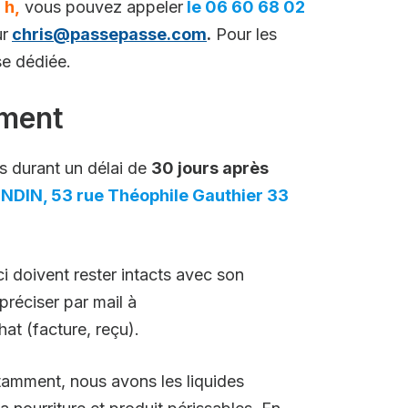
 h,
vous pouvez appeler
le 06 60 68 02
ur
chris@passepasse.com
.
Pour les
se dédiée.
ement
es durant un délai de
30 jours après
IN, 53 rue Théophile Gauthier 33
 doivent rester intacts avec son
réciser par mail à
hat (facture, reçu).
otamment, nous avons les liquides