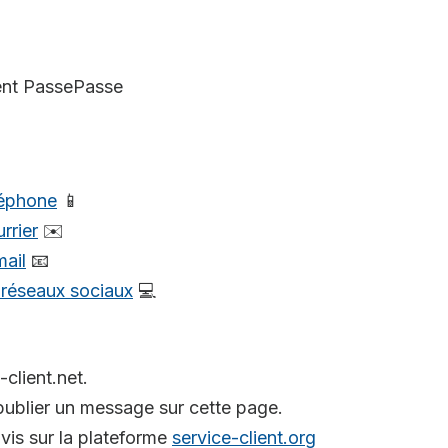
ient PassePasse
léphone
📱
rrier
✉️
mail
📧
s réseaux sociaux
💻
-client.net.
ublier un message sur cette page.
is sur la plateforme
service-client.org