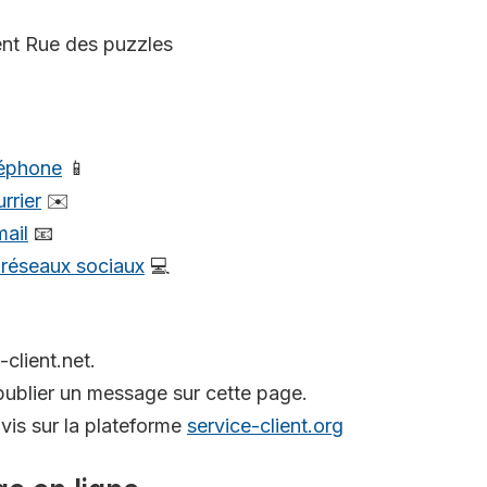
ient Rue des puzzles
léphone
📱
rrier
✉️
mail
📧
s réseaux sociaux
💻
-client.net.
ublier un message sur cette page.
is sur la plateforme
service-client.org