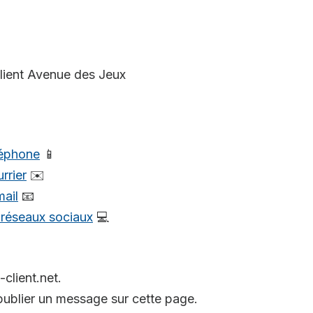
client Avenue des Jeux
léphone
📱
rrier
✉️
mail
📧
s réseaux sociaux
💻
-client.net.
ublier un message sur cette page.