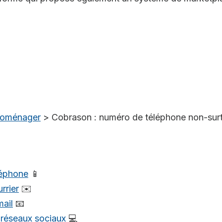
troménager
>
Cobrason : numéro de téléphone non-sur
léphone
📱
rrier
✉️
mail
📧
s réseaux sociaux
💻