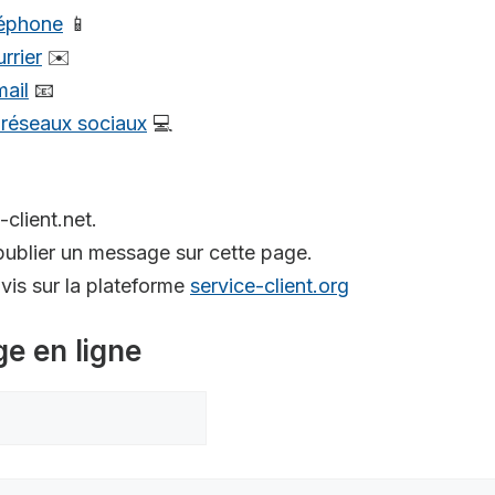
léphone
📱
rrier
✉️
mail
📧
s réseaux sociaux
💻
-client.net.
ublier un message sur cette page.
is sur la plateforme
service-client.org
ge en ligne