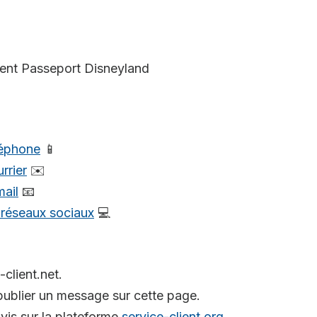
ient Passeport Disneyland
léphone
📱
rrier
✉️
mail
📧
s réseaux sociaux
💻
-client.net.
ublier un message sur cette page.
is sur la plateforme
service-client.org