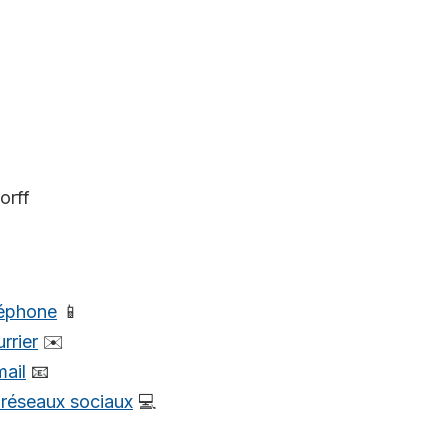
orff
léphone
📱
rrier
✉️
mail
📧
s réseaux sociaux
💻