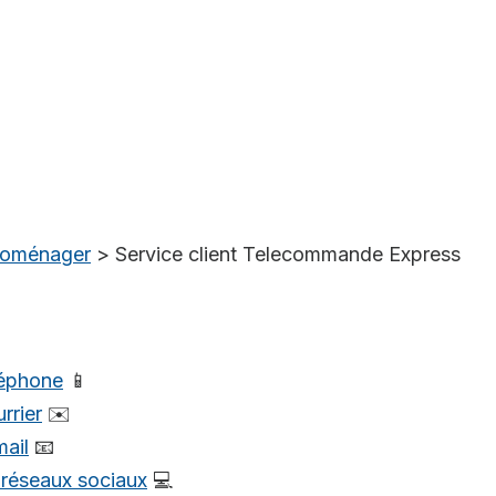
troménager
>
Service client Telecommande Express
léphone
📱
rrier
✉️
mail
📧
s réseaux sociaux
💻