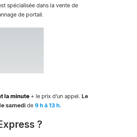
st spécialisée dans la vente de
nnage de portail.
t la minute
+ le prix d’un appel.
Le
le samedi
de
9 h à 13 h.
Express ?