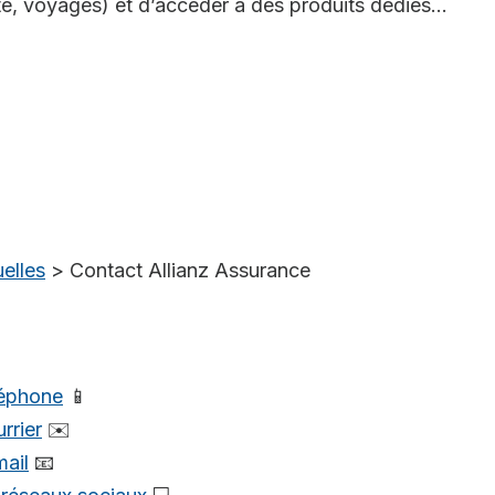
té, voyages) et d’accéder à des produits dédiés...
elles
>
Contact Allianz Assurance
léphone
📱
rrier
✉️
mail
📧