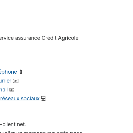
ervice assurance Crédit Agricole
léphone
📱
rrier
✉️
mail
📧
s réseaux sociaux
💻
-client.net.