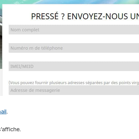
ail
.
’affiche.