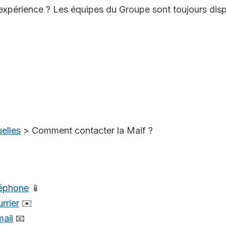
expérience ? Les équipes du Groupe sont toujours disp
elles
>
Comment contacter la Maif ?
léphone
📱
rrier
✉️
mail
📧