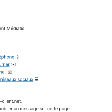
ent Médiatis
léphone
📱
rrier
✉️
mail
📧
s réseaux sociaux
💻
-client.net.
ublier un message sur cette page.