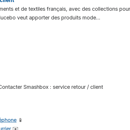
client
nts et de textiles français, avec des collections pou
lucebo veut apporter des produits mode...
Contacter Smashbox : service retour / client
léphone
📱
rrier
✉️