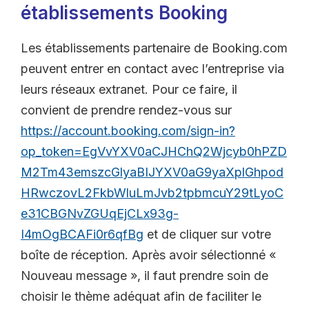
établissements Booking
Les établissements partenaire de Booking.com
peuvent entrer en contact avec l’entreprise via
leurs réseaux extranet. Pour ce faire, il
convient de prendre rendez-vous sur
https://account.booking.com/sign-in?
op_token=EgVvYXV0aCJHChQ2Wjcyb0hPZD
M2Tm43emszcGlyaBIJYXV0aG9yaXplGhpod
HRwczovL2FkbWluLmJvb2tpbmcuY29tLyoC
e31CBGNvZGUqEjCLx93g-
I4mOgBCAFi0r6qfBg
et de cliquer sur votre
boîte de réception. Après avoir sélectionné «
Nouveau message », il faut prendre soin de
choisir le thème adéquat afin de faciliter le