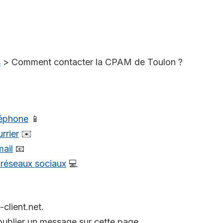
s
>
Comment contacter la CPAM de Toulon ?
léphone
📱
rrier
✉️
mail
📧
s réseaux sociaux
💻
-client.net.
ublier un message sur cette page.