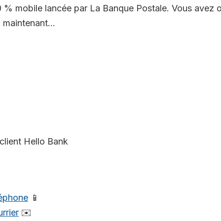
 % mobile lancée par La Banque Postale. Vous avez o
 maintenant...
client Hello Bank
léphone
📱
rrier
✉️