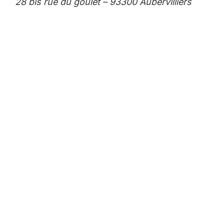
28 bis rue du goulet – 93300 Aubervilliers