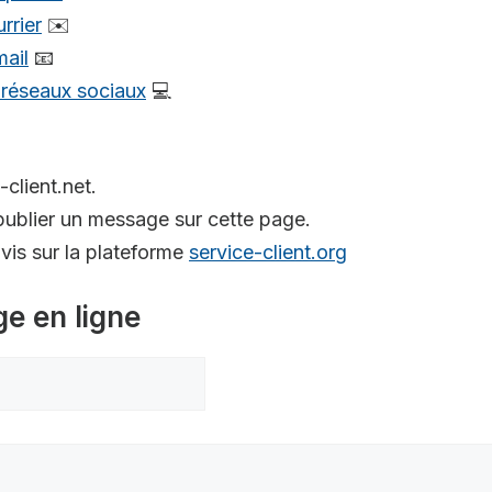
rrier
✉️
mail
📧
s réseaux sociaux
💻
-client.net.
ublier un message sur cette page.
is sur la plateforme
service-client.org
ge en ligne