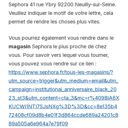
Sephora 41 rue Ybry 92200 Neuilly-sur-Seine.
Veuillez indiquer le motif de votre lettre, cela
permet de rendre les choses plus vites.
Vous pourrez également vous rendre dans le
magasin
Sephora le plus proche de chez
vous. Pour savoir vers lequel vous tourner,
vous pouvez vous rendre sur ce lien :
https://www.sephora.fr/tous-les-magasins/?
utm_source=trigger&utm_medium=email&utm_
campaign=institutional_anniversaire_black_20
23_st3&utm_content=cta_3&mc=r%409BiA6X
KUCWi1NTI7SJsNXg%3D%3D&cc=8e135b4
72408cf09d8b4e01f3d864ccde689a24201c8
89a505a6e964a7e79f09