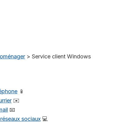
troménager
>
Service client Windows
léphone
📱
rrier
✉️
mail
📧
s réseaux sociaux
💻