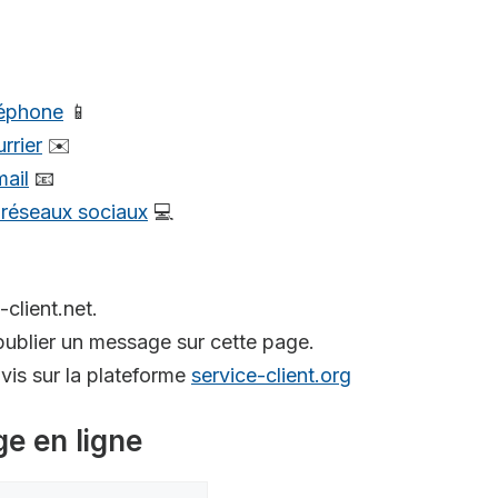
léphone
📱
rrier
✉️
mail
📧
s réseaux sociaux
💻
-client.net.
ublier un message sur cette page.
is sur la plateforme
service-client.org
ge en ligne